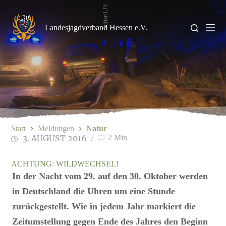
Zum
Stifter/LJV
Inhalt
springen
Landesjagdverband Hessen e.V.
Start
Meldungen
Natur
3. AUGUST 2016
2 Min
ACHTUNG: WILDWECHSEL!
In der Nacht vom 29. auf den 30. Oktober werden
in Deutschland die Uhren um eine Stunde
zurückgestellt. Wie in jedem Jahr markiert die
Zeitumstellung gegen Ende des Jahres den Beginn