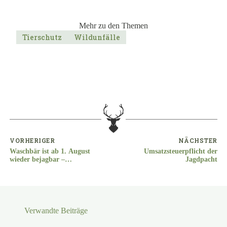
Mehr zu den Themen
Tierschutz
Wildunfälle
VORHERIGER
NÄCHSTER
Waschbär ist ab 1. August
Umsatzsteuerpflicht der
wieder bejagbar –
Jagdpacht
Hausbesitzer und der
Artenschutz können
aufatmen
Verwandte Beiträge