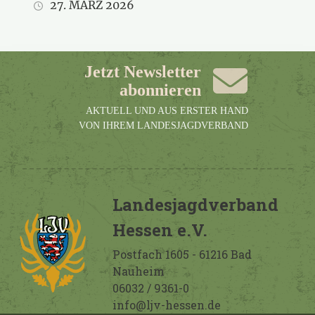
27. MÄRZ 2026
Jetzt Newsletter
abonnieren
AKTUELL UND AUS ERSTER HAND
VON IHREM LANDESJAGDVERBAND
Landesjagdverband
Hessen e.V.
Postfach 1605 - 61216 Bad
Nauheim
06032 / 9361-0
info@ljv-hessen.de