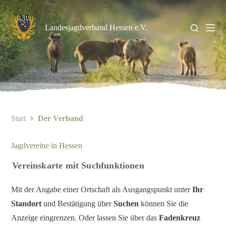
Zum
Kauer/DJV
Inhalt
springen
Landesjagdverband Hessen e.V.
Start
Der Verband
21. NOVEMBER 2025
1 Min
Jagdvereine in Hessen
Vereinskarte mit Suchfunktionen
Mit der Angabe einer Ortschaft als Ausgangspunkt unter
Ihr
Standort
und Bestätigung über
Suchen
können Sie die
Anzeige eingrenzen. Oder lassen Sie über das
Fadenkreuz