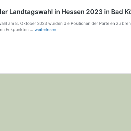
der Landtagswahl in Hessen 2023 in Bad K
wahl am 8. Oktober 2023 wurden die Positionen der Parteien zu br
Jagdpolitische
igen Eckpunkten …
weiterlesen
Podiumsdiskussion
vor
der
Landtagswahl
in
Hessen
2023
in
Bad
König/Zell
im
Odenwald