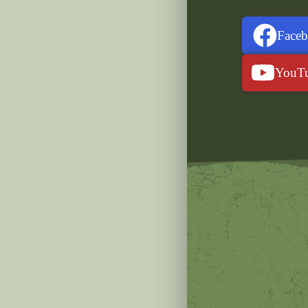
Face
YouT