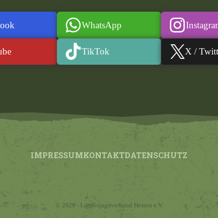
book
WhatsApp
Instagr
ube
TikTok
X / Twitt
IMPRESSUM
KONTAKT
DATENSCHUTZ
© 2026 - Landesjagdverband Hessen e.V.