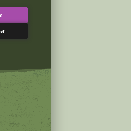
am
er