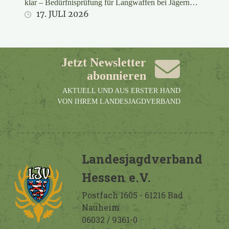
klar – Bedürfnisprüfung für Langwaffen bei Jägern
rechtswidrig
17. JULI 2026
Jetzt Newsletter
abonnieren
AKTUELL UND AUS ERSTER HAND
VON IHREM LANDESJAGDVERBAND
Landesjagdverband
Hessen e.V.
Postfach 1605 - 61216 Bad
Nauheim
06032 / 9361-0