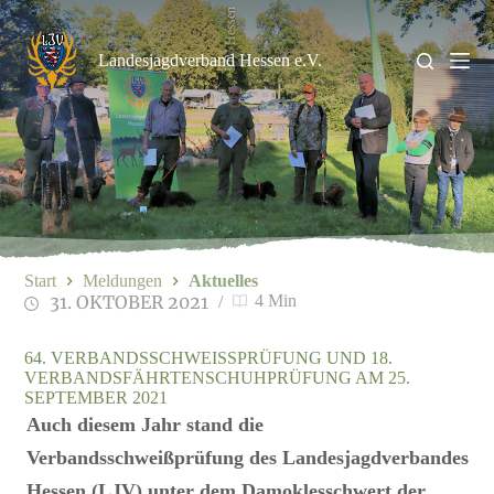
Zum
LJV Hessen
Inhalt
springen
Landesjagdverband Hessen e.V.
Start
Meldungen
Aktuelles
31. OKTOBER 2021
4 Min
64. VERBANDSSCHWEISSPRÜFUNG UND 18. V
ERBANDSFÄHRTENSCHUHPRÜFUNG AM 25. S
EPTEMBER 2021
Auch diesem Jahr stand die
Verbandsschweißprüfung des Landesjagdverbandes
Hessen (LJV) unter dem Damoklesschwert der