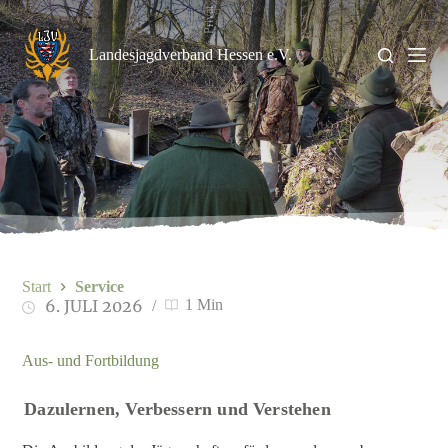
Zum
Privat
Inhalt
springen
Landesjagdverband Hessen e.V.
Start
Service
6. JULI 2026
1 Min
Aus- und Fortbildung
Dazulernen, Verbessern und Verstehen