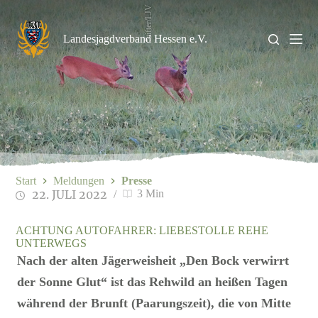
Zum
Stifter/LJV
Inhalt
springen
Landesjagdverband Hessen e.V.
Start
Meldungen
Presse
22. JULI 2022
3 Min
ACHTUNG AUTOFAHRER: LIEBESTOLLE REHE
UNTERWEGS
Nach der alten Jägerweisheit „Den Bock verwirrt
der Sonne Glut“ ist das Rehwild an heißen Tagen
während der Brunft (Paarungszeit), die von Mitte