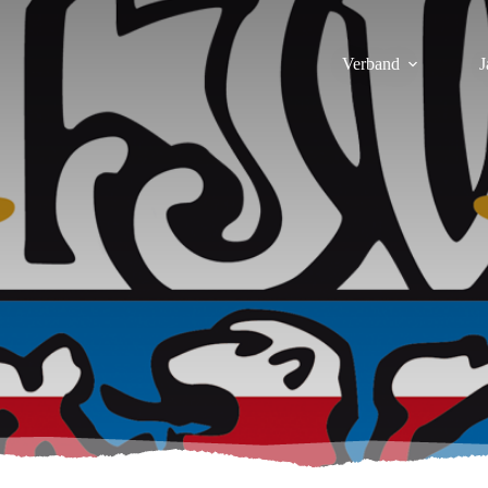
Verband
J