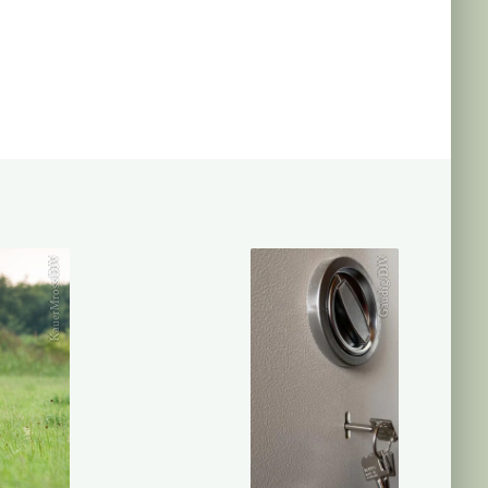
KauerMross/DJV
Gaudig/DJV