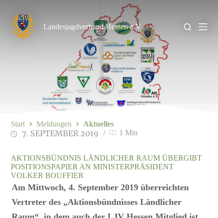
Zum
Aktionsbündnis Ländlicher Raum
Inhalt
springen
Landesjagdverband Hessen e.V.
Start
Meldungen
Aktuelles
7. SEPTEMBER 2019
1 Min
AKTIONSBÜNDNIS LÄNDLICHER RAUM ÜBERGIBT
POSITIONSPAPIER AN MINISTERPRÄSIDENT
VOLKER BOUFFIER
Am Mittwoch, 4. September 2019 überreichten
Vertreter des „Aktionsbündnisses Ländlicher
Raum“, in dem auch der LJV Hessen Mitglied ist,