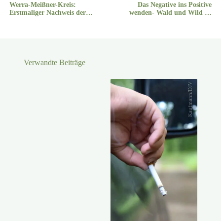
Werra-Meißner-Kreis:
Das Negative ins Positive
Erstmaliger Nachweis der
wenden- Wald und Wild ist
Aujeszkyschen Krankheit bei
möglich und eine Chance für
einem Wildschwein
die Biodiversität!
Verwandte Beiträge
Kaufmann/DJV