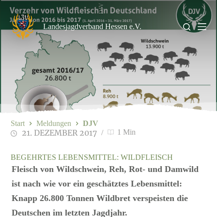
Zum
DJV
Inhalt
springen
Landesjagdverband Hessen e.V.
Start
Meldungen
DJV
21. DEZEMBER 2017
1 Min
BEGEHRTES LEBENSMITTEL: WILDFLEISCH
Fleisch von Wildschwein, Reh, Rot- und Damwild
ist nach wie vor ein geschätztes Lebensmittel:
Knapp 26.800 Tonnen Wildbret verspeisten die
Deutschen im letzten Jagdjahr.