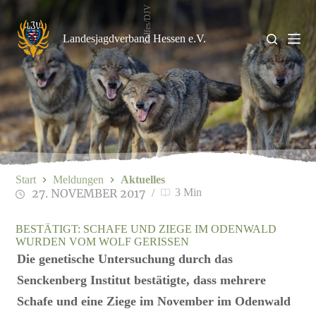
Zum
Rolfes/DJV
Inhalt
springen
Landesjagdverband Hessen e.V.
Start
Meldungen
Aktuelles
27. NOVEMBER 2017
3 Min
BESTÄTIGT: SCHAFE UND ZIEGE IM ODENWALD
WURDEN VOM WOLF GERISSEN
Die genetische Untersuchung durch das
Senckenberg Institut bestätigte, dass mehrere
Schafe und eine Ziege im November im Odenwald