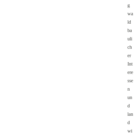
g
wa
ld
ba
uli
ch
er
Int
ere
sse
n
un
d
lan
d
wi