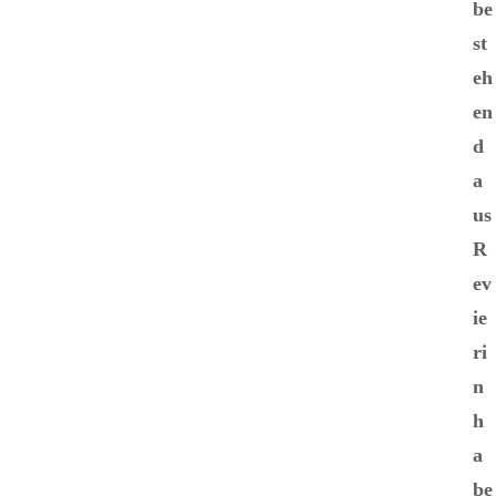
be
st
eh
en
d
a
us
R
ev
ie
ri
n
h
a
be