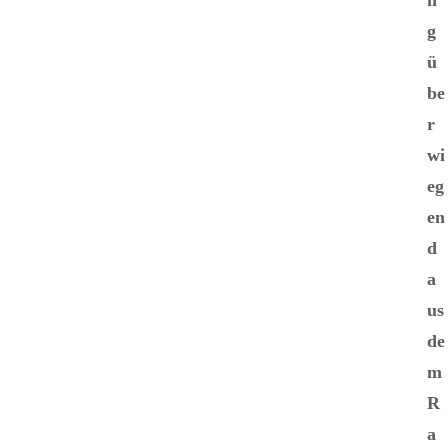
n
g
ü
be
r
wi
eg
en
d
a
us
de
m
R
a