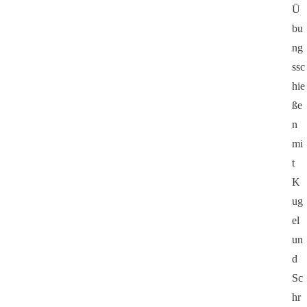
Ü
bu
ng
ssc
hie
ße
n
mi
t
K
ug
el
un
d
Sc
hr