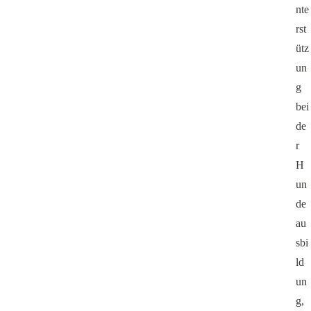
nte
rst
ütz
un
g
bei
de
r
H
un
de
au
sbi
ld
un
g,