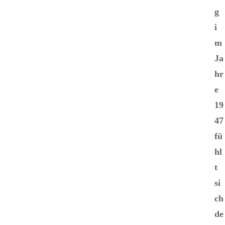
g
i
m
Ja
hr
e
19
47
fü
hl
t
si
ch
de