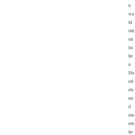
n
wa
id
mä
nn
isc
he
n
Ha
nd
els
un
d
ein
em
tie