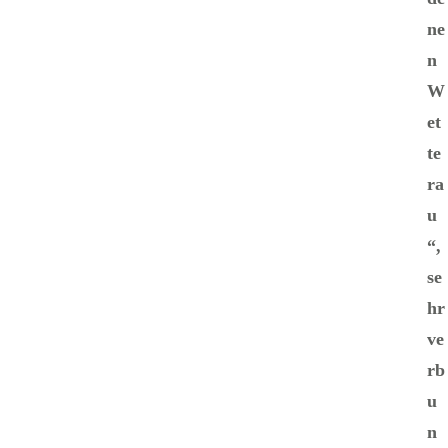
ne
n
W
et
te
ra
u
“,
se
hr
ve
rb
u
n