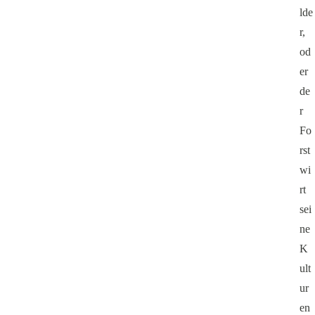
lde
r,
od
er
de
r
Fo
rst
wi
rt
sei
ne
K
ult
ur
en