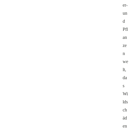
er-
un
d
Pfl
an
ze
n
we
lt,
da
s
Wi
lds
ch
äd
en