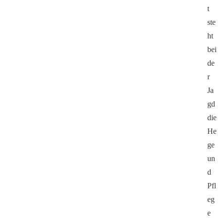
t
ste
ht
bei
de
r
Ja
gd
die
He
ge
un
d
Pfl
eg
e