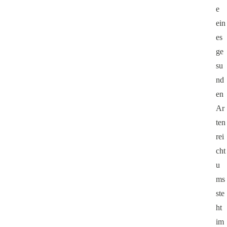
e
ein
es
ge
su
nd
en
Ar
ten
rei
cht
u
ms
ste
ht
im