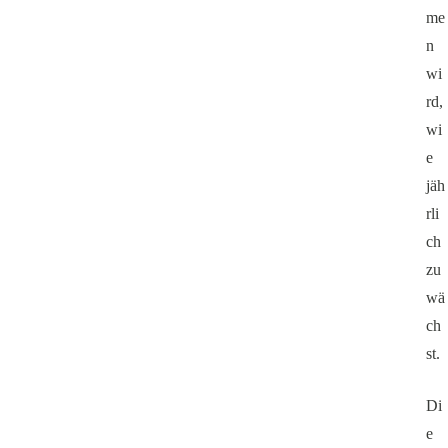
me
n
wi
rd,
wi
e
jäh
rli
ch
zu
wä
ch
st.
Di
e