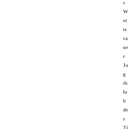
r
W
et
te
ra
ue
r
Ja
g
dc
lu
b
de
r
Ti