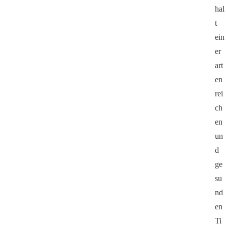
hal
t
ein
er
art
en
rei
ch
en
un
d
ge
su
nd
en
Ti