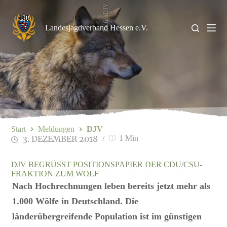
Zum
Rolfes/DJV
Inhalt
springen
Landesjagdverband Hessen e.V.
Start
Meldungen
DJV
3. DEZEMBER 2018
1 Min
DJV BEGRÜSST POSITIONSPAPIER DER CDU/CSU-F
RAKTION ZUM WOLF
Nach Hochrechnungen leben bereits jetzt mehr als
1.000 Wölfe in Deutschland. Die
länderübergreifende Population ist im günstigen