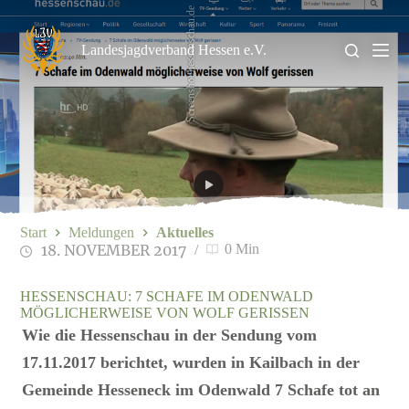
Zum
Screenshot/hessenschau.de
Inhalt
springen
Landesjagdverband Hessen e.V.
Start
Meldungen
Aktuelles
18. NOVEMBER 2017
0 Min
HESSENSCHAU: 7 SCHAFE IM ODENWALD
MÖGLICHERWEISE VON WOLF GERISSEN
Wie die Hessenschau in der Sendung vom
17.11.2017 berichtet, wurden in Kailbach in der
Gemeinde Hesseneck im Odenwald 7 Schafe tot an