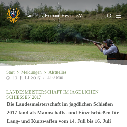
Zum
Markus Stifter/LJV
Inhalt
springen
Landesjagdverband Hessen e.V.
Start
Meldungen
Aktuelles
17. JULI 2017
0 Min
LANDESMEISTERSCHAFT IM JAGDLICHEN
SCHIESSEN 2017
Die Landesmeisterschaft im jagdlichen Schießen
2017 fand als Mannschafts- und Einzelschießen für
Lang- und Kurzwaffen vom 14. Juli bis 16. Juli