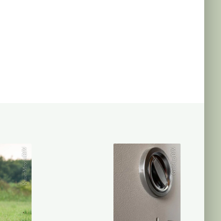
KauerMross/DJV
Gaudig/DJV