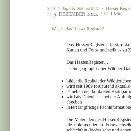
Start
Jagd & Naturschutz
HessenRegis
5. DEZEMBER 2022
1 Min
Was ist das HessenRegister?
Das HessenRegister erfasst, doku
Karten und Fotos und stellt es zu
Das HessenRegister…
ist ein geographischer Wildtier-D
bildet die Realität der Wildtierl
wird seit 1989 fortlaufend aktualis
ist neben den konkreten Biotoparbei
wird als Datenbasis bei der Anfert
abgeben
liefert langfristige Fachinformati
Die Materialen des HessenRegiste
die dokumentierten Fernwechselk
schlechthin (biologische und geneti