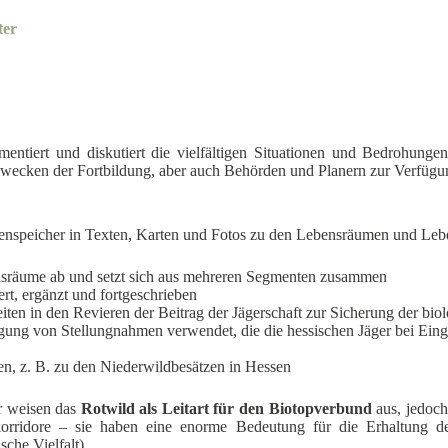
ter
mentiert und diskutiert die vielfältigen Situationen und Bedrohung
 Zwecken der Fortbildung, aber auch Behörden und Planern zur Verfügu
atenspeicher in Texten, Karten und Fotos zu den Lebensräumen und Leb
ebensräume ab und setzt sich aus mehreren Segmenten zusammen
iert, ergänzt und fortgeschrieben
ten in den Revieren der Beitrag der Jägerschaft zur Sicherung der biolo
igung von Stellungnahmen verwendet, die die hessischen Jäger bei Eing
onen, z. B. zu den Niederwildbesätzen in Hessen
r weisen das
Rotwild als Leitart für den Biotopverbund
aus, jedoch
orridore – sie haben eine enorme Bedeutung für die Erhaltung de
sche Vielfalt).