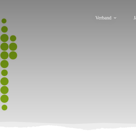
Verband
J