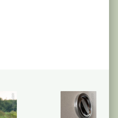
KauerMross/DJV
Gaudig/DJV