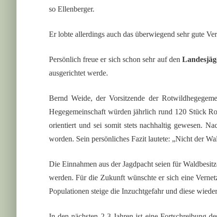
so Ellenberger.
Er lobte allerdings auch das überwiegend sehr gute Ve
Persönlich freue er sich schon sehr auf den
Landesjäge
ausgerichtet werde.
Bernd Weide, der Vorsitzende der Rotwildhegegeme
Hegegemeinschaft würden jährlich rund 120 Stück Rot
orientiert und sei somit stets nachhaltig gewesen. N
worden. Sein persönliches Fazit lautete: „Nicht der Wal
Die Einnahmen aus der Jagdpacht seien für Waldbesitz
werden. Für die Zukunft wünschte er sich eine Verne
Populationen steige die Inzuchtgefahr und diese wiede
In den nächsten 2-3 Jahren ist eine Fortschreibung 