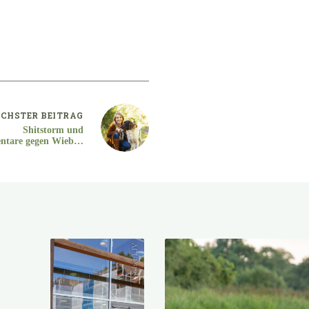
CHSTER
BEITRAG
Shitstorm und
tare gegen Wiebke
DP Fraktion Hessen)
Stifter/LJV