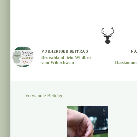
VORHERIGER
BEITRAG
NÄ
Deutschland liebt Wildbret
vom Wildschwein
Hasskommen
Knell (F
Verwandte Beiträge
Kaufmann/DJV