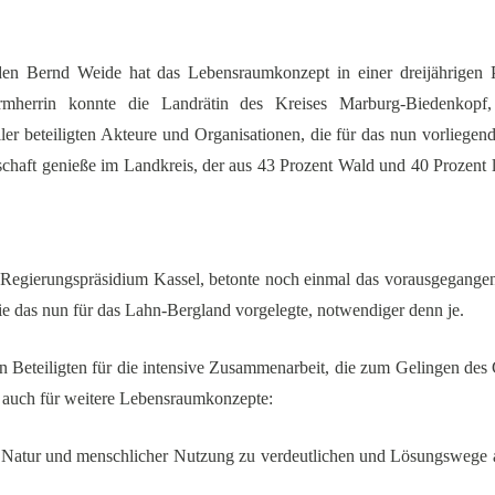
den Bernd Weide hat das Lebensraumkonzept in einer dreijährigen 
rmherrin konnte die Landrätin des Kreises Marburg-Biedenkopf
ller beteiligten Akteure und Organisationen, die für das nun vorlieg
chaft genieße im Landkreis, der aus 43 Prozent Wald und 40 Prozent l
Regierungspräsidium Kassel, betonte noch einmal das vorausgegangene
e das nun für das Lahn-Bergland vorgelegte, notwendiger denn je.
len Beteiligten für die intensive Zusammenarbeit, die zum Gelingen de
 auch für weitere Lebensraumkonzepte:
n Natur und menschlicher Nutzung zu verdeutlichen und Lösungswege auf