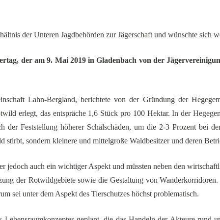
rhältnis der Unteren Jagdbehörden zur Jägerschaft und wünschte sich we
rtag, der am 9. Mai 2019 in Gladenbach von der Jägervereinigun
inschaft Lahn-Bergland, berichtete von der Gründung der Hegegem
wild erlegt, das entspräche 1,6 Stück pro 100 Hektar. In der Hege
ach der Feststellung höherer Schälschäden, um die 2-3 Prozent bei der
d stirbt, sondern kleinere und mittelgroße Waldbesitzer und deren Betr
er jedoch auch ein wichtiger Aspekt und müssten neben den wirtschaftl
tzung der Rotwildgebiete sowie die Gestaltung von Wanderkorridoren.
rum sei unter dem Aspekt des Tierschutzes höchst problematisch.
des Lebensraumkonzeptes geplant, die das Handeln der Akteure rund u