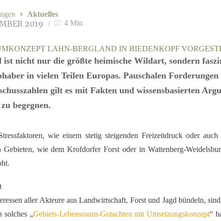
ngen
Aktuelles
EMBER 2019
4 Min
MKONZEPT LAHN-BERGLAND IN BIEDENKOPF VORGEST
 ist nicht nur die größte heimische Wildart, sondern faszi
bhaber in vielen Teilen Europas. Pauschalen Forderunge
chusszahlen gilt es mit Fakten und wissensbasierten Ar
 zu begegnen.
Stressfaktoren, wie einem stetig steigenden Freizeitdruck oder auc
en Gebieten, wie dem Krofdorfer Forst oder in Wattenberg-Weidelsburg
oht.
t
teressen aller Akteure aus Landwirtschaft, Forst und Jagd bündeln, si
 solches „
Gebiets-Lebensraum-Gutachten mit Umsetzungskonzept
“ h