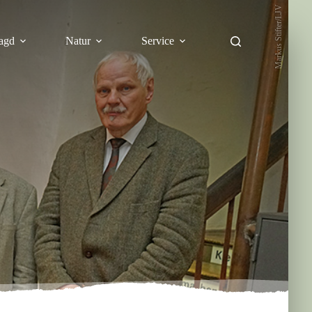
Markus Stifter/LJV
agd
Natur
Service