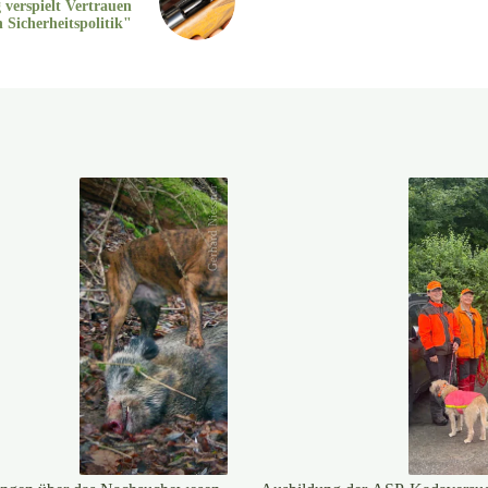
 verspielt Vertrauen
n Sicherheitspolitik"
Gerhard Niessner