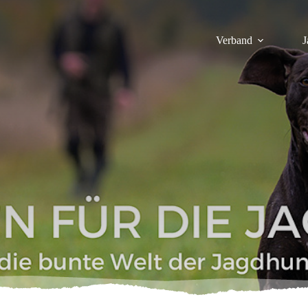
Verband
J