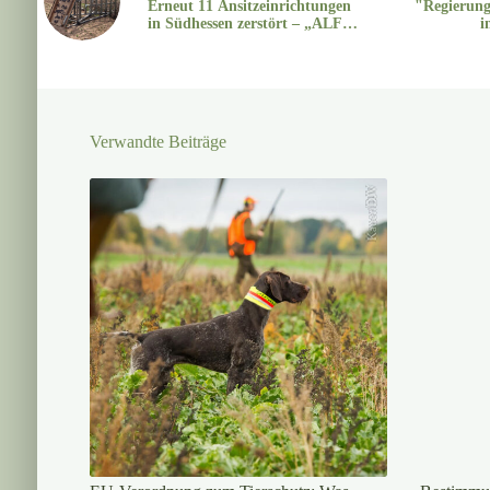
Erneut 11 Ansitzeinrichtungen
"Regierung
in Südhessen zerstört – „ALF“-
i
Logo und Schriftzüge
vorgefunden
Verwandte Beiträge
Kauer/DJV