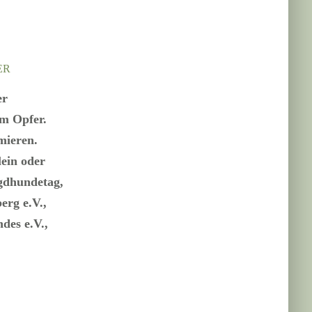
ER
er
m Opfer.
mieren.
ein oder
gdhundetag,
rg e.V.,
des e.V.,