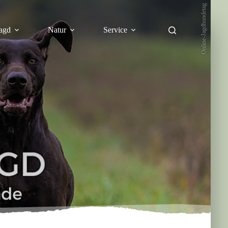
Online-Jagdhundetag
agd
Natur
Service