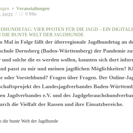
ngen
Veranstaltungen
L 2021
0 Min
DHUNDETAG: VIER PFOTEN FÜR DIE JAGD – EIN DIGITAL
N DIE BUNTE WELT DER JAGDHUNDE
 Mal in Folge fällt der überregionale Jagdhundetag an d
schule Dornsberg (Baden-Württemberg) der Pandemie zu
 und solche die es werden wollen, konnten sich dort infor
d passt zu mir und meinen jagdlichen Möglichkeiten? Kl
ke oder Vorstehhund? Fragen über Fragen. Der Online-Ja
schaftsprojekt des Landesjagdverbandes Baden-Württembe
en Jagdverbandes e.V. und des Jagdgebrauchshundverban
urch die Vielfalt der Rassen und ihre Einsatzbereiche.
 in die bunte Welt der Jagdhunde