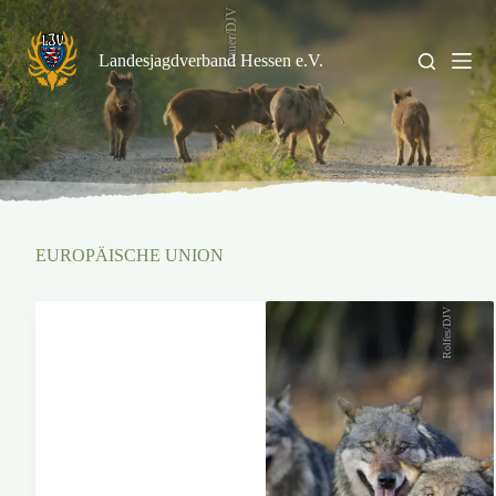
Zum
Kauer/DJV
Inhalt
springen
Landesjagdverband Hessen e.V.
EUROPÄISCHE UNION
Rolfes/DJV