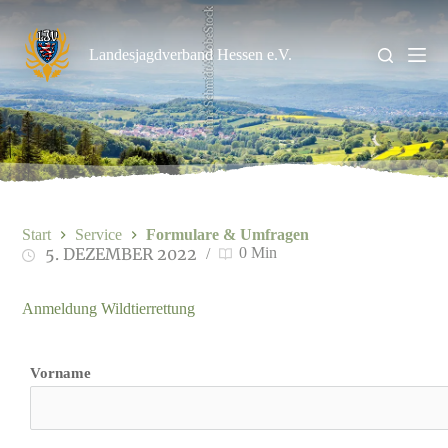
Zum
Irina Schmidt/AdobeStock
Inhalt
springen
Landesjagdverband Hessen e.V.
Start
Service
Formulare & Umfragen
5. DEZEMBER 2022
0 Min
Anmeldung Wildtierrettung
Vorname