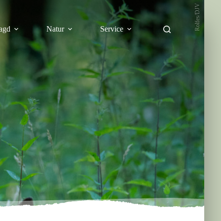
Rolfes/DJV
agd
Natur
Service