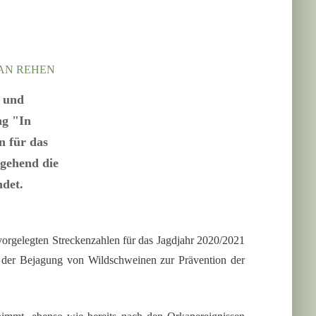
AN REHEN
t und
ng "In
n für das
mgehend die
det.
rgelegten Streckenzahlen für das Jagdjahr 2020/2021
i der Bejagung von Wildschweinen zur Prävention der