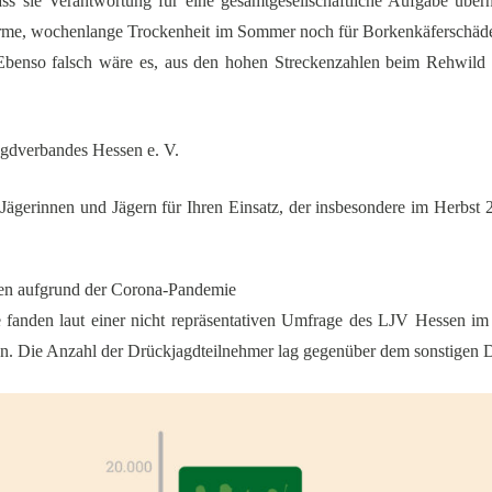
dass sie Verantwortung für eine gesamtgesellschaftliche Aufgabe übe
rme, wochenlange Trockenheit im Sommer noch für Borkenkäferschäden
Ebenso falsch wäre es, aus den hohen Streckenzahlen beim Rehwild 
jagdverbandes Hessen e. V.
ägerinnen und Jägern für Ihren Einsatz, der insbesondere im Herbst
en aufgrund der Corona-Pandemie
fanden laut einer nicht repräsentativen Umfrage des LJV Hessen i
n. Die Anzahl der Drückjagdteilnehmer lag gegenüber dem sonstigen D