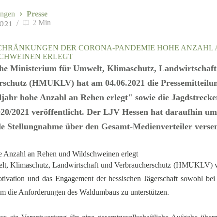
ngen
Presse
2021
2 Min
CHRÄNKUNGEN DER CORONA-PANDEMIE HOHE ANZAHL 
CHWEINEN ERLEGT
he Ministerium für Umwelt, Klimaschutz, Landwirtschaf
rschutz (HMUKLV) hat am 04.06.2021 die Pressemitteilu
jahr hohe Anzahl an Rehen erlegt" sowie die Jagdstrecke
20/2021 veröffentlicht. Der LJV Hessen hat daraufhin u
e Stellungnahme über den Gesamt-Medienverteiler versen
 Anzahl an Rehen und Wildschweinen erlegt
elt, Klimaschutz, Landwirtschaft und Verbraucherschutz (HMUKLV) vo
tivation und das Engagement der hessischen Jägerschaft sowohl be
um die Anforderungen des Waldumbaus zu unterstützen.