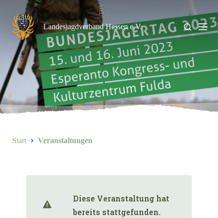
Zum
DJV
Inhalt
springen
Landesjagdverband Hessen e.V.
Start
Veranstaltungen
Diese Veranstaltung hat
bereits stattgefunden.