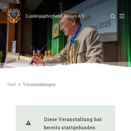
Zum
Stifter/LJV
Inhalt
springen
Landesjagdverband Hessen e.V.
Start
Veranstaltungen
Diese Veranstaltung hat
bereits stattgefunden.