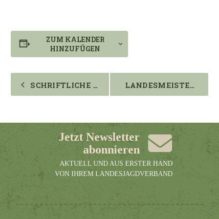
ZUM KALENDER
HINZUFÜGEN
V
SCHRIFTLICHE JÄGERPRÜFUNG FRÜHJAHR 2026
LANDESMEISTERSCHAFT IM JAGDLICHEN SCHIESSEN 2026
e
r
a
n
s
t
Jetzt Newsletter
a
l
abonnieren
t
AKTUELL UND AUS ERSTER HAND
u
n
VON IHREM LANDESJAGDVERBAND
g
N
a
v
i