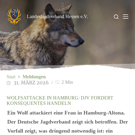
Zum
Rolfes/DJV
Inhalt
springen
Landesjagdverband Hessen e.V.
Start
Meldungen
31. MÄRZ 2026
2 Min
WOLFSATTACKE IN HAMBURG: DJV FORDERT
KONSEQUENTES HANDELN
Ein Wolf attackiert eine Frau in Hamburg-Altona.
Der Deutsche Jagdverband zeigt sich betroffen. Der
Vorfall zeigt, was dringend notwendig ist: ein