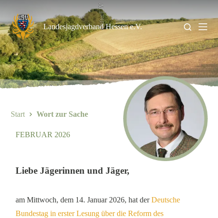
Zum
Stifter/LJV
Inhalt
springen
Landesjagdverband Hessen e.V.
Start
Wort zur Sache
FEBRUAR 2026
Liebe Jägerinnen und Jäger,
am Mittwoch, dem 14. Januar 2026, hat der
Deutsche
Bundestag in erster Lesung über die Reform des