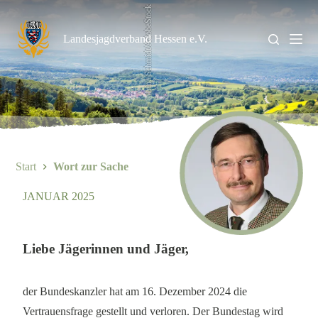
Zum
Irina Schmidt/AdobeStock
Inhalt
springen
Landesjagdverband Hessen e.V.
Start
Wort zur Sache
JANUAR 2025
Liebe Jägerinnen und Jäger,
der Bundeskanzler hat am 16. Dezember 2024 die
Vertrauensfrage gestellt und verloren. Der Bundestag wird