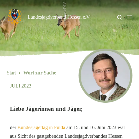
Zum
KauerMross/DJV
Inhalt
springen
Landesjagdverband Hessen e.V.
Start
Wort zur Sache
JULI 2023
Liebe Jägerinnen und Jäger,
der
Bundesjägertag in Fulda
am 15. und 16. Juni 2023 war
aus Sicht des gastgebenden Landesjagdverbandes Hessen