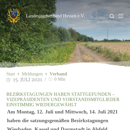
Zum
Stöveken/LJV
Inhalt
springen
Landesjagdverband Hessen e.V.
Start
Meldungen
Verband
15. JULI 2021
0 Min
BEZIRKSTAGUNGEN HABEN STATTGEFUNDEN –
VIZEPRÄSIDENTEN UND VORSTANDSMITGLIEDER
EINSTIMMIG WIEDERGEWÄHLT
Am Montag, 12. Juli und Mittwoch, 14. Juli 2021
haben die satzungsgemäßen Bezirkstagungen
Wiesbaden, Kassel und Darmstadt in Alsfeld