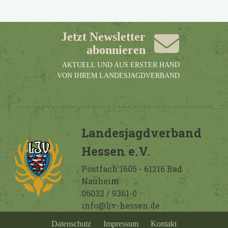
Jetzt Newsletter
abonnieren
AKTUELL UND AUS ERSTER HAND
VON IHREM LANDESJAGDVERBAND
Landesjagdverband
Hessen e.V.
Postfach 1605 - 61216 Bad
Nauheim
06032 / 9361-0
info@ljv-hessen.de
Datenschutz
Impressum
Kontakt