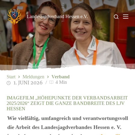
Zum
YouTube/LJV
Inhalt
springen
Landesjagdverband Hessen e.V.
Start
Meldungen
Verband
1. JUNI 2026
4 Min
IMAGEFILM „HÖHEPUNKTE DER VERBANDSARBEIT
2025/2026“ ZEIGT DIE GANZE BANDBREITE DES LJV
HESSEN
Wie vielfältig, umfangreich und verantwortungsvoll
die Arbeit des Landesjagdverbandes Hessen e. V.