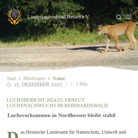
Zum
HMLU/HLNUG
Inhalt
springen
Landesjagdverband Hessen e.V.
Start
Meldungen
Natur
15. DEZEMBER 2025
2 Min
LUCHSBERICHT 2024/25: ERNEUT
LUCHSNACHWUCHS IM REINHARDSWALD
Luchsvorkommen in Nordhessen bleibt stabil
D
as Hessische Landesamt für Naturschutz, Umwelt und