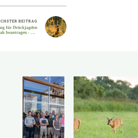
CHSTER
BEITRAG
ng für Drückjagden
nah beantragen - mit
Musterantrag
Stifter/LJV