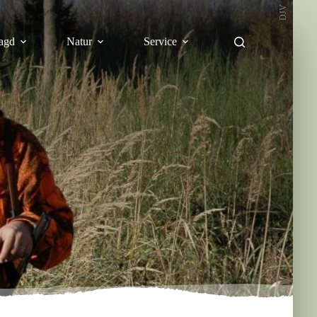
DJV
agd
Natur
Service