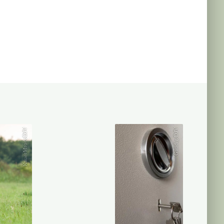
KauerMross/DJV
Gaudig/DJV