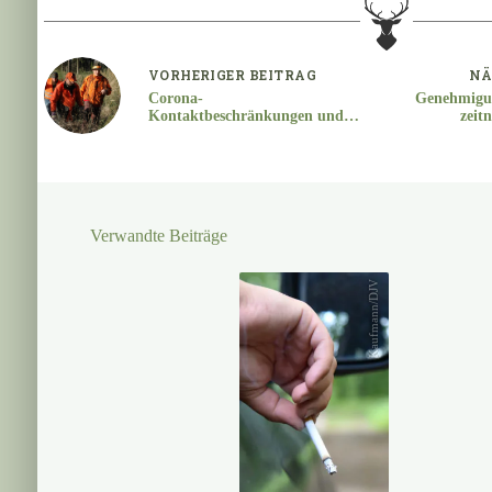
VORHERIGER
BEITRAG
NÄ
Corona-
Genehmigu
Kontaktbeschränkungen und
zeit
Drückjagden am Wochenende
31.10./01.11.2020
Verwandte Beiträge
Kaufmann/DJV