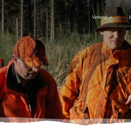
Verband
J