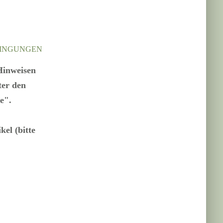
DINGUNGEN
Hinweisen
ter den
e".
el (bitte