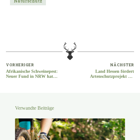
Naturschutz
VORHERIGER
NÄCHSTER
Afrikanische Schweinepest:
Land Hessen fördert
Neuer Fund in NRW hat
Artenschutzprojekt des
Auswirkungen auf Hessen
Landesjagdverbandes Hessen
Verwandte Beiträge
Raul Mellado/Envato