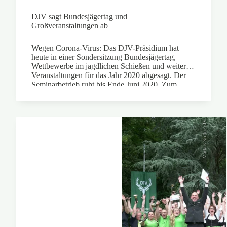
DJV sagt Bundesjägertag und
Großveranstaltungen ab
Wegen Corona-Virus: Das DJV-Präsidium hat
heute in einer Sondersitzung Bundesjägertag,
Wettbewerbe im jagdlichen Schießen und weitere
Veranstaltungen für das Jahr 2020 abgesagt. Der
Seminarbetrieb ruht bis Ende Juni 2020. Zum
Schutz seiner Mitglieder reagiert der DJV damit
auf die Empfehlungen der Bundesregierung.
Markus Stifter/LJV