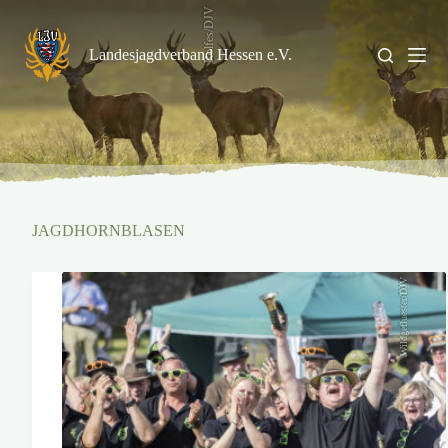
Zum
Rolfes/DJV
Inhalt
springen
Landesjagdverband Hessen e.V.
JAGDHORNBLASEN
Wildgefluester/DJV