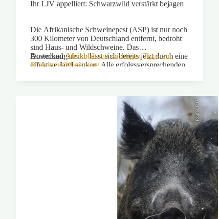
Ihr LJV appelliert: Schwarzwild verstärkt bejagen
Die Afrikanische Schweinepest (ASP) ist nur noch
300 Kilometer von Deutschland entfernt, bedroht
sind Haus- und Wildschweine. Das
Ansteckungsrisiko lässt sich bereits jetzt durch eine
Download:
Merkblatt mit wichtigen Tipps zur
effektive Jagd senken. Alle erfolgsversprechenden
Schwarzwildbejagung
Jagdmethoden – auch die Maisernte – sollen
unbedingt genutzt werden, um den
Schwarzwildbestand zu reduzieren.
Rolfes/DJV