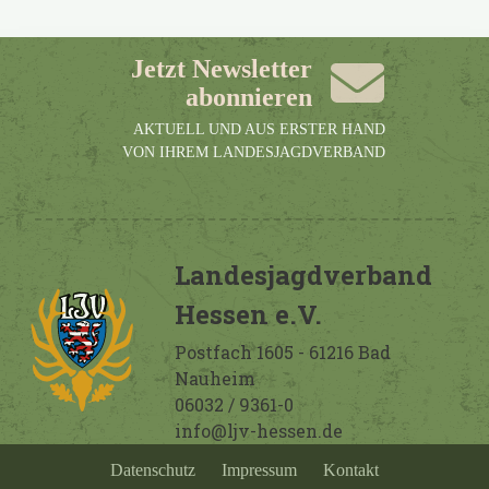
Jetzt Newsletter
abonnieren
AKTUELL UND AUS ERSTER HAND
VON IHREM LANDESJAGDVERBAND
Landesjagdverband
Hessen e.V.
Postfach 1605 - 61216 Bad
Nauheim
06032 / 9361-0
info@ljv-hessen.de
Datenschutz
Impressum
Kontakt