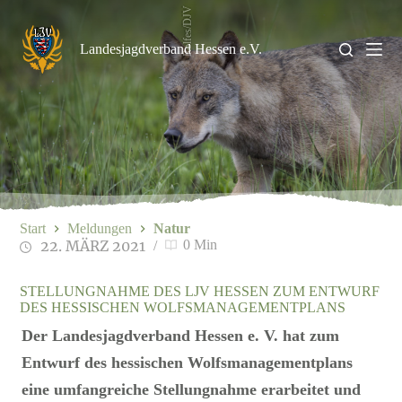
Zum
Rolfes/DJV
Inhalt
springen
Landesjagdverband Hessen e.V.
Start
Meldungen
Natur
22. MÄRZ 2021
0 Min
STELLUNGNAHME DES LJV HESSEN ZUM ENTWURF
DES HESSISCHEN WOLFSMANAGEMENTPLANS
Der Landesjagdverband Hessen e. V. hat zum
Entwurf des hessischen Wolfsmanagementplans
eine umfangreiche Stellungnahme erarbeitet und