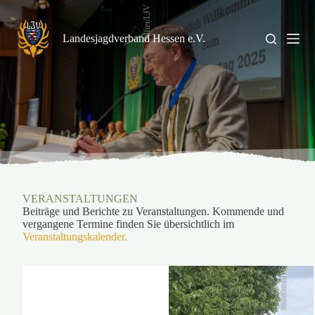
Zum
Stifter/LJV
Inhalt
springen
Landesjagdverband Hessen e.V.
VERANSTALTUNGEN
Beiträge und Berichte zu Veranstaltungen. Kommende und
vergangene Termine finden Sie übersichtlich im
Veranstaltungskalender.
Stöveken/LJV