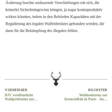
Änderung brachte umfassende Verschärfungen mit sich, die
keinerlei Sicherheitsgewinn bringen, ja sogar kontraproduktiv
wirken könnten, indem in den Behörden Kapazitäten mit der
Regulierung des legalen Waffenbesitzes gebunden werden, die
dann für die Bekämpfung des illegalen fehlen.
VORHERIGER
NÄCHSTER
DJV veröffentlicht
Weltkonferenz zur
Wahlprüfsteine zur
Artenvielfalt in Paris - Auch
Europawahl am 26. Mai
die genetische Vielfalt beim
heimischen Rotwild muss
gefördert werden