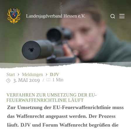
Zum
Kauer/DJV
Inhalt
springen
Landesjagdverband Hessen e.V.
Start
Meldungen
DJV
3. MAI 2019
1 Min
VERFAHREN ZUR UMSETZUNG DER EU-
FEUERWAFFENRICHTLINIE LÄUFT
Zur Umsetzung der EU-Feuerwaffenrichtlinie muss
das Waffenrecht angepasst werden. Der Prozess
läuft. DJV und Forum Waffenrecht begrüßen die