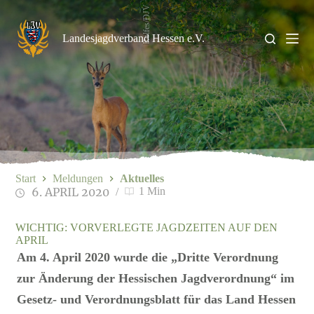
Zum
Rolfes/DJV
Inhalt
springen
Landesjagdverband Hessen e.V.
Start
Meldungen
Aktuelles
6. APRIL 2020
1 Min
WICHTIG: VORVERLEGTE JAGDZEITEN AUF DEN
APRIL
Am 4. April 2020 wurde die „Dritte Verordnung
zur Änderung der Hessischen Jagdverordnung“ im
Gesetz- und Verordnungsblatt für das Land Hessen