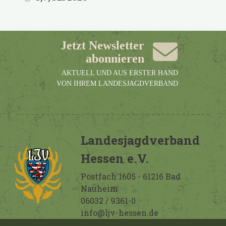
Jetzt Newsletter
abonnieren
AKTUELL UND AUS ERSTER HAND
VON IHREM LANDESJAGDVERBAND
Landesjagdverband
Hessen e.V.
Postfach 1605 - 61216 Bad
Nauheim
06032 / 9361-0
info@ljv-hessen.de