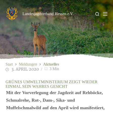
Zum
Rolfes/DJV
Inhalt
springen
Landesjagdverband Hessen e.V.
Start
Meldungen
Aktuelles
3. APRIL 2020
3 Min
GRÜNES UMWELTMINISTERIUM ZEIGT WIEDER
EINMAL SEIN WAHRES GESICHT
Mit der Vorverlegung der Jagdzeit auf Rehböcke,
Schmalrehe, Rot-, Dam-, Sika- und
Muffelschmalwild auf den April wird manifestiert,