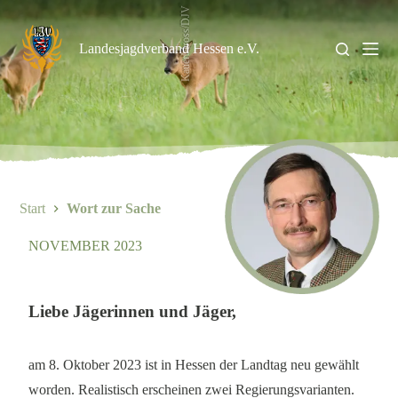
Zum
KauerMross/DJV
Inhalt
springen
Landesjagdverband Hessen e.V.
Start
Wort zur Sache
NOVEMBER 2023
Liebe Jägerinnen und Jäger,
am 8. Oktober 2023 ist in Hessen der Landtag neu gewählt
worden. Realistisch erscheinen zwei Regierungsvarianten.