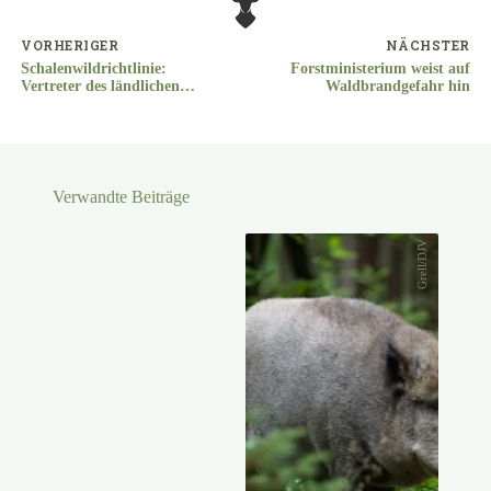
VORHERIGER
NÄCHSTER
Schalenwildrichtlinie:
Forstministerium weist auf
Vertreter des ländlichen
Waldbrandgefahr hin
Raums an einem Tisch -
Gemeinsame Lösung für
Wald und Wild
Verwandte Beiträge
Grell/DJV