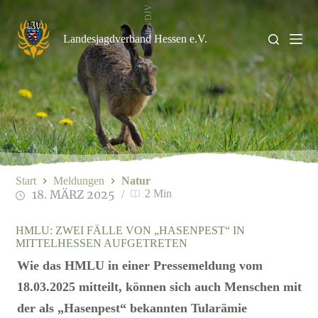
Zum
Rolfes/DJV
Inhalt
springen
Landesjagdverband Hessen e.V.
Start
Meldungen
Natur
18. MÄRZ 2025
2 Min
HMLU: ZWEI FÄLLE VON „HASENPEST“ IN
MITTELHESSEN AUFGETRETEN
Wie das HMLU in einer Pressemeldung vom
18.03.2025 mitteilt, können sich auch Menschen mit
der als „Hasenpest“ bekannten Tularämie