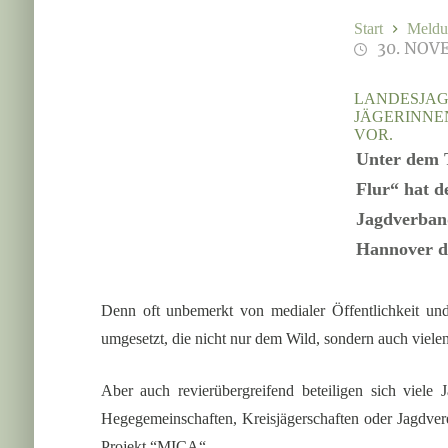
Start
Meldu
30. NOV
LANDESJAG
JÄGERINNE
VOR.
Unter dem T
Flur“ hat 
Jagdverband
Hannover di
Denn oft unbemerkt von medialer Öffentlichkeit und
umgesetzt, die nicht nur dem Wild, sondern auch vie
Aber auch revierübergreifend beteiligen sich viel
Hegegemeinschaften, Kreisjägerschaften oder Jagdvere
Projekt “MICA“.