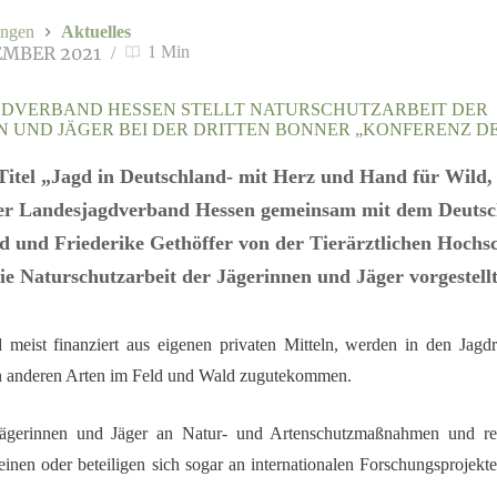
ngen
Aktuelles
EMBER 2021
1 Min
DVERBAND HESSEN STELLT NATURSCHUTZARBEIT DER
N UND JÄGER BEI DER DRITTEN BONNER „KONFERENZ D
itel „Jagd in Deutschland- mit Herz und Hand für Wild
der Landesjagdverband Hessen gemeinsam mit dem Deuts
 und Friederike Gethöffer von der Tierärztlichen Hochs
e Naturschutzarbeit der Jägerinnen und Jäger vorgestellt
 meist finanziert aus eigenen privaten Mitteln, werden in den Jagd
len anderen Arten im Feld und Wald zugutekommen.
e Jägerinnen und Jäger an Natur- und Artenschutzmaßnahmen und rea
inen oder beteiligen sich sogar an internationalen Forschungsprojekte