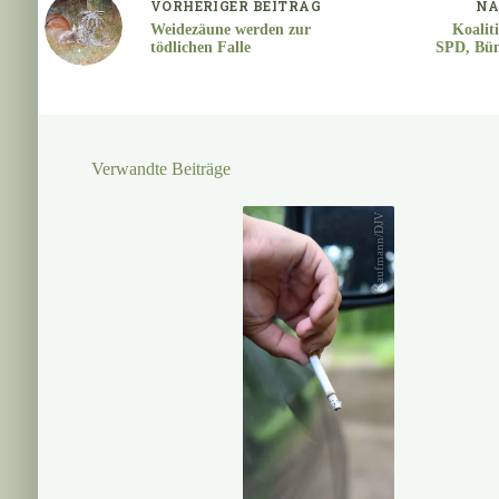
VORHERIGER
BEITRAG
NÄ
Weidezäune werden zur
Koalit
tödlichen Falle
SPD, Bün
Verwandte Beiträge
Kaufmann/DJV