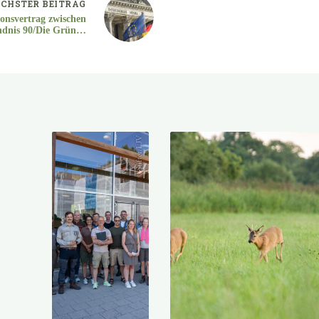
CHSTER
BEITRAG
ionsvertrag zwischen
dnis 90/Die Grünen
und FDP geschlossen
Stifter/LJV