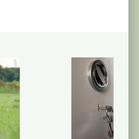
KauerMross/DJV
Gaudig/DJV