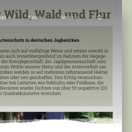
LJV Hessen
agd
Natur
Service