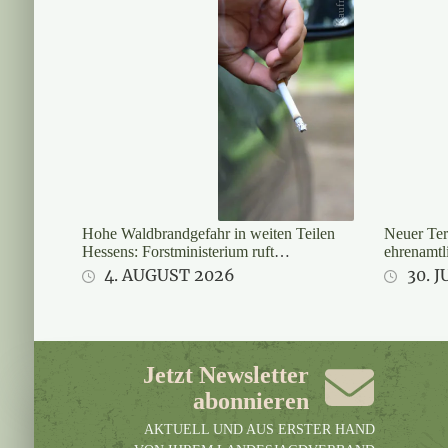
Hohe Waldbrandgefahr in weiten Teilen
Neuer Ter
Hessens: Forstministerium ruft
ehrenamtl
zweithöchste Alarmstufe aus
4. AUGUST 2026
30. J
Jetzt Newsletter
abonnieren
AKTUELL UND AUS ERSTER HAND