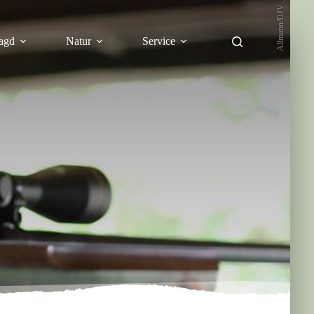
Allmann/DJV
agd
Natur
Service