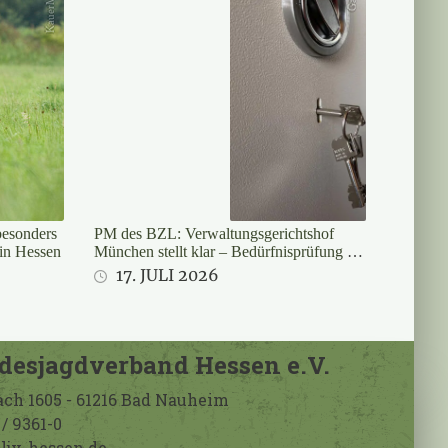
besonders
PM des BZL: Verwaltungsgerichtshof
 in Hessen
München stellt klar – Bedürfnisprüfung für
Langwaffen bei Jägern rechtswidrig
17. JULI 2026
desjagdverband Hessen e.V.
ach 1605 - 61216 Bad Nauheim
/ 9361-0
ljv-hessen.de