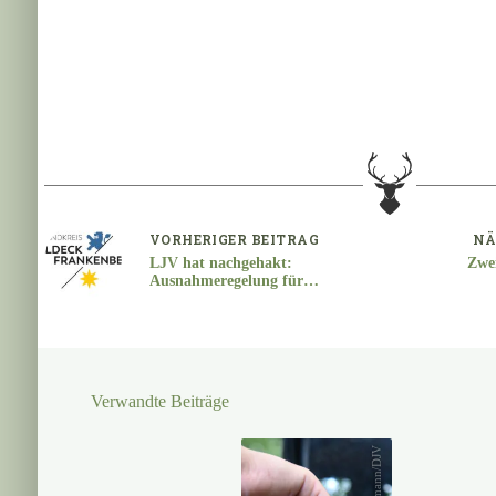
VORHERIGER
BEITRAG
NÄ
LJV hat nachgehakt:
Zwei
Ausnahmeregelung für
Jägerinnen und Jäger im
Landkreis Waldeck-
Frankenberg
Verwandte Beiträge
Kaufmann/DJV