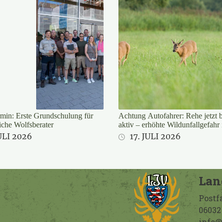
min: Erste Grundschulung für
Achtung Autofahrer: Rehe jetzt 
iche Wolfsberater
aktiv – erhöhte Wildunfallgefahr
ULI 2026
17. JULI 2026
Lan
Postf
06032 
info@