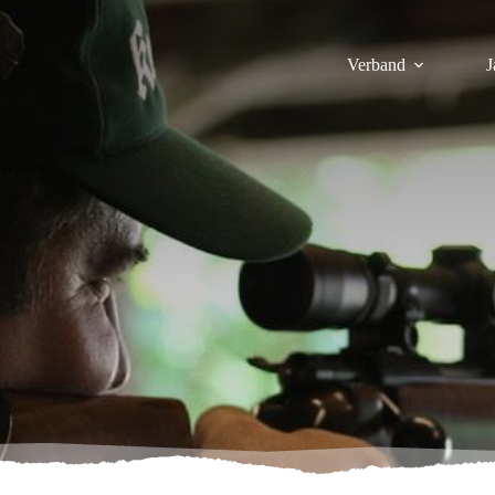
Verband
J