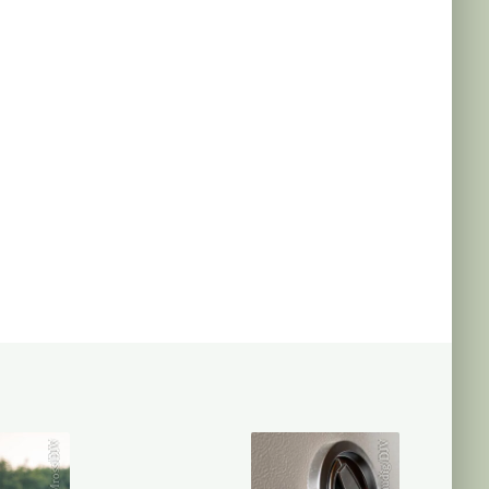
KauerMross/DJV
Gaudig/DJV