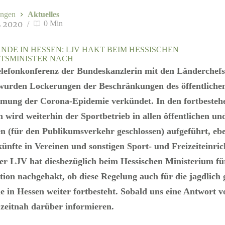
ngen
Aktuelles
L 2020
0 Min
NDE IN HESSEN: LJV HAKT BEIM HESSISCHEN G
SMINISTER NACH
lefonkonferenz der Bundeskanzlerin mit den Länderchefs
 wurden Lockerungen der Beschränkungen des öffentliche
mung der Corona-Epidemie verkündet. In den fortbesteh
n wird
weiterhin der Sportbetrieb in allen öffentlichen un
n (für den Publikumsverkehr geschlossen) aufgeführt, eb
fte in Vereinen und sonstigen Sport- und Freizeiteinri
er LJV hat diesbezüglich beim Hessischen Ministerium für
tion nachgehakt, ob diese Regelung auch für die jagdlich 
e in Hessen weiter fortbesteht. Sobald uns eine Antwort vo
zeitnah darüber informieren.