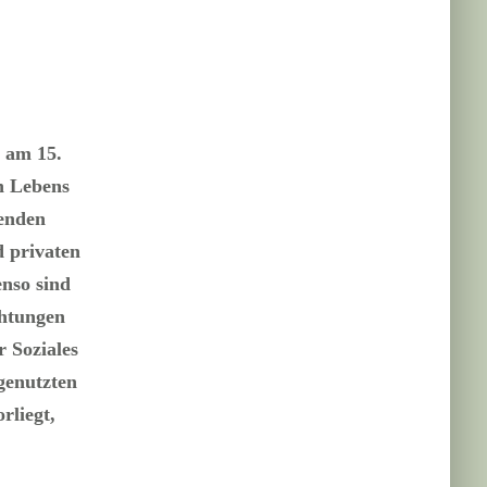
 am 15.
n Lebens
enden
d privaten
enso sind
chtungen
 Soziales
genutzten
rliegt,