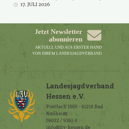
rechtswidrig
17. JULI 2026
Jetzt Newsletter
abonnieren
AKTUELL UND AUS ERSTER HAND
VON IHREM LANDESJAGDVERBAND
Landesjagdverband
Hessen e.V.
Postfach 1605 - 61216 Bad
Nauheim
06032 / 9361-0
info@ljv-hessen.de