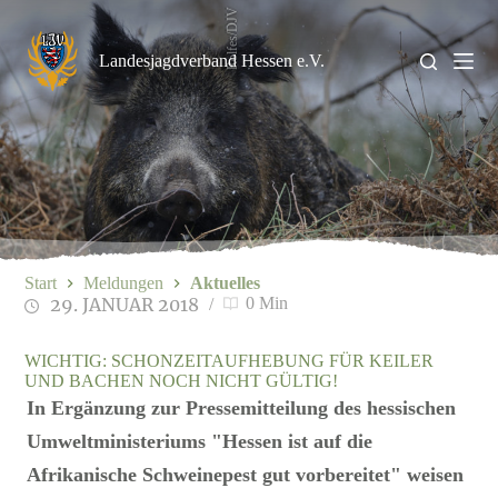
Zum
Rolfes/DJV
Inhalt
springen
Landesjagdverband Hessen e.V.
Start
Meldungen
Aktuelles
29. JANUAR 2018
0 Min
WICHTIG: SCHONZEITAUFHEBUNG FÜR KEILER
UND BACHEN NOCH NICHT GÜLTIG!
In Ergänzung zur Pressemitteilung des hessischen
Umweltministeriums "Hessen ist auf die
Afrikanische Schweinepest gut vorbereitet" weisen