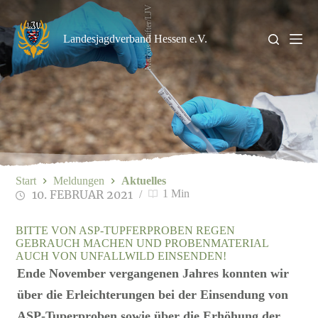
Zum
Markus Stifter/LJV
Inhalt
springen
Landesjagdverband Hessen e.V.
Start
Meldungen
Aktuelles
10. FEBRUAR 2021
1 Min
BITTE VON ASP-TUPFERPROBEN REGEN
GEBRAUCH MACHEN UND PROBENMATERIAL
AUCH VON UNFALLWILD EINSENDEN!
Ende November vergangenen Jahres konnten wir
über die Erleichterungen bei der Einsendung von
ASP-Tuperproben sowie über die Erhöhung der