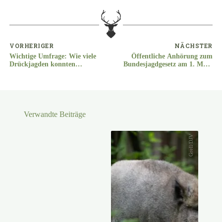
VORHERIGER
NÄCHSTER
Wichtige Umfrage: Wie viele
Öffentliche Anhörung zum
Drückjagden konnten
Bundesjagdgesetz am 1. März
aufgrund der Corona-
2021
Pandemie nicht stattfinden?
Verwandte Beiträge
Grell/DJV