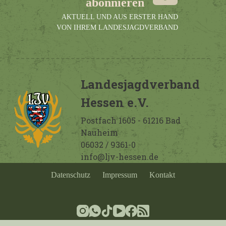
abonnieren
AKTUELL UND AUS ERSTER HAND
VON IHREM LANDESJAGDVERBAND
Landesjagdverband
Hessen e.V.
Postfach 1605 - 61216 Bad
Nauheim
06032 / 9361-0
info@ljv-hessen.de
Datenschutz
Impressum
Kontakt