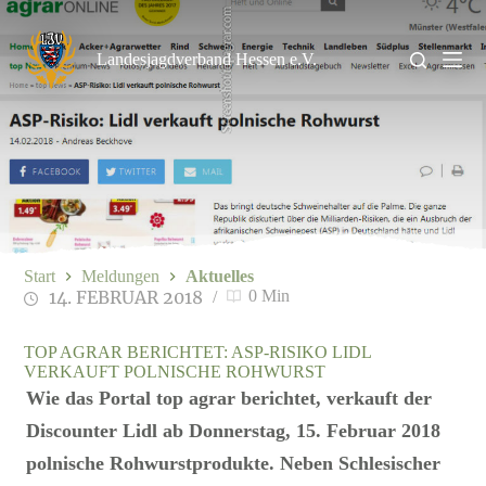
Zum
Screenshot/topagrar.com
Inhalt
springen
Landesjagdverband Hessen e.V.
Start
Meldungen
Aktuelles
14. FEBRUAR 2018
0 Min
TOP AGRAR BERICHTET: ASP-RISIKO LIDL
VERKAUFT POLNISCHE ROHWURST
Wie das Portal top agrar berichtet, verkauft der
Discounter Lidl ab Donnerstag, 15. Februar 2018
polnische Rohwurstprodukte. Neben Schlesischer