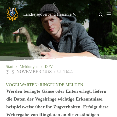
Zum
Hinrichs/DJV
Inhalt
springen
Landesjagdverband Hessen e.V.
Start
Meldungen
DJV
5. NOVEMBER 2018
4 Min
VOGELWARTEN: RINGFUNDE MELDEN!
Werden beringte Gänse oder Enten erlegt, liefern
die Daten der Vogelringe wichtige Erkenntnisse,
beispielsweise über ihr Zugverhalten. Erfolgt diese
Weitergabe von Ringdaten an die zuständigen