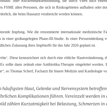
rnhaut- oder Rückenmarksentzündung, die durch Viren nach einem
 FSME allen Personen, die sich in Risikogebieten aufhalten oder 
derlich, die beim Hausarzt verabreicht werden können.
tzende Impfung. Wie die renommierte internationale medizinische Fach
in einer großangelegten Phase-III-Studie. In einer Pressemitteilu
lichen Zulassung ihres Impfstoffs für das Jahr 2026 geplant ist.
rröte‘. Diese kennzeichnet sich durch eine rötliche Hautveränderung,
s sollte dann zeitnah eine Antibiotika-Therapie eingeleitet werden. 
apie“, so Thomas Scherf, Facharzt für Innere Medizin und Kardiologie
 häufigsten Haut, Gelenke und Nervensystem betroffen 
hrlichen Komplikationen führen. Vereinzelt werden in d
ild zählen Kurzatmigkeit bei Belastung, Schmerzen in d