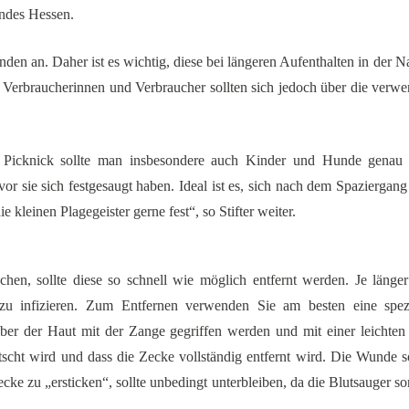
andes Hessen.
nden an. Daher ist es wichtig, diese bei längeren Aufenthalten in der N
. Verbraucherinnen und Verbraucher sollten sich jedoch über die verwen
icknick sollte man insbesondere auch Kinder und Hunde genau a
vor sie sich festgesaugt haben. Ideal ist es, sich nach dem Spaziergan
 kleinen Plagegeister gerne fest“, so Stifter weiter.
chen, sollte diese so schnell wie möglich entfernt werden. Je länger
zu infizieren. Zum Entfernen verwenden Sie am besten eine spezi
über der Haut mit der Zange gegriffen werden und mit einer leicht
etscht wird und dass die Zecke vollständig entfernt wird. Die Wunde s
e zu „ersticken“, sollte unbedingt unterbleiben, da die Blutsauger son