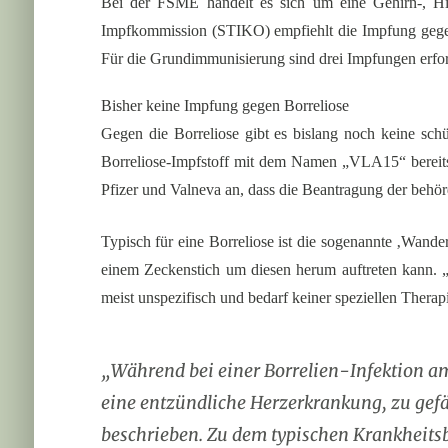
Bei der FSME handelt es sich um eine Gehirn-, Hi
Impfkommission (STIKO) empfiehlt die Impfung gegen
Für die Grundimmunisierung sind drei Impfungen erfor
Bisher keine Impfung gegen Borreliose
Gegen die Borreliose gibt es bislang noch keine schü
Borreliose-Impfstoff mit dem Namen „VLA15“ bereits 
Pfizer und Valneva an, dass die Beantragung der behörd
Typisch für eine Borreliose ist die sogenannte ‚Wande
einem Zeckenstich um diesen herum auftreten kann. „E
meist unspezifisch und bedarf keiner speziellen Ther
„Während bei einer Borrelien-Infektion am
eine entzündliche Herzerkrankung, zu gefä
beschrieben. Zu dem typischen Krankheitsb