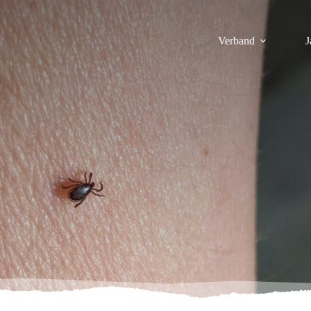
Verband
J