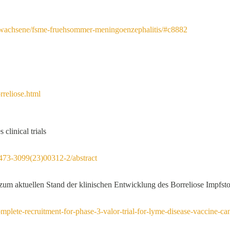
rwachsene/fsme-fruehsommer-meningoenzephalitis/#c8882
reliose.html
linical trials
S1473-3099(23)00312-2/abstract
zum aktuellen Stand der klinischen Entwicklung des Borreliose Impf
omplete-recruitment-for-phase-3-valor-trial-for-lyme-disease-vaccine-c