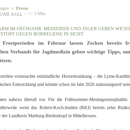
ngen
Presse
RUAR 2024
5 Min
M IM FRÜHJAHR: MEDIZINER UND JÄGER GEBEN WICHTI
STOFF GEGEN BORRELIOSE IN SICHT
Frostperioden im Februar lassen Zecken bereits f
hen Verbands für Jagdmedizin geben wichtige Tipps, um
ützen.
Borrelien verursachte entzündliche Herzerkrankung – die Lyme-Kardit
ischen Entwicklung und könnte schon im Jahr 2026 zulassungsreif sein
ommen nahezu überall vor. Für die Frühsommer-Meningoenzephalitis
tlerweile weist das Robert-Koch-Institut (RKI) bereits zehn Risiko
e der Landkreis Marburg-Biedenkopf in Mittelhessen.