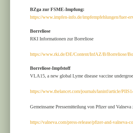
BZga zur FSME-Impfung:
https://www.impfen-info.de/impfempfehlungen/fuer-e
Borreliose
RKI Informationen zur Borreliose
https://www.rki.de/DE/Content/InfAZ/B/Borreliose/Bor
Borreliose-Impfstoff
VLA15, a new global Lyme disease vaccine undergroes c
https://www.thelancet.com/journals/laninf/article/PII
Gemeinsame Pressemitteilung von Pfizer und Valneva 
https://valneva.com/press-release/pfizer-and-valneva-c